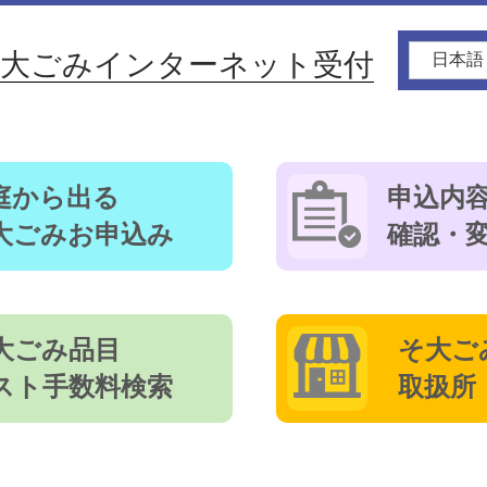
そ大ごみインターネット受付
庭から出る
申込内
大ごみお申込み
確認・
大ごみ品目
そ大ご
スト手数料検索
取扱所