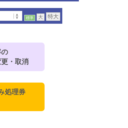
特大
大
標準
容の
変更・取消
み処理券