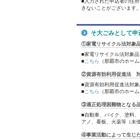
■入力された申込者の住
きないことがございます
そ大ごみとして申
①家電リサイクル法対象
■家電リサイクル法対象
■
こちら
（那覇市のホーム
②資源有効利用促進法 
■資源有効利用促進法対
■
こちら
（那覇市のホーム
③適正処理困難物となる
■自動車、バイク、塗料
アノ、看板、火薬等（未
④事業活動によって生じ