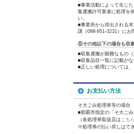
■事業活動によって生じ
集運搬許可業者に処理を依頼
い。
■事業所から排出される
課（098-951-3231
⑤その他以下の場合も収
■収集運搬が困難なもの（
■収集品目一覧に記載がな
■正しい処理については、ク
お支払い方法
そ大ごみ処理券等の場合
■那覇市指定の「そ大ご
（各処理券取扱店は
こち
※処理券の払い戻しはで