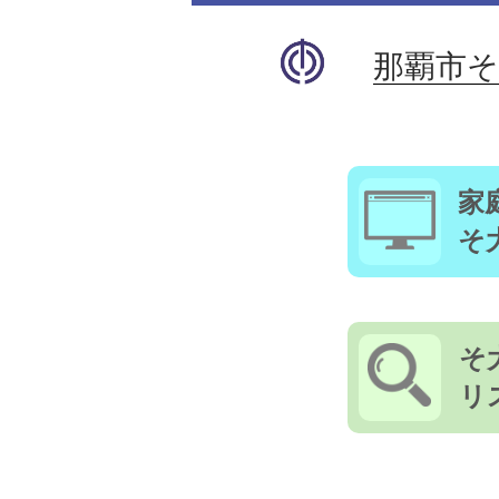
那覇市
家
そ
そ
リ